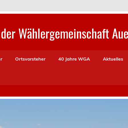
der Wählergemeinschaft Aue
er
Ortsvorsteher
40 Jahre WGA
Aktuelles