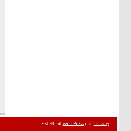
Erstellt mit
WordPress
und
Leeway
.