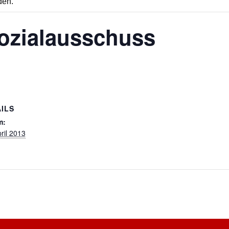
den.
ozialausschuss
ILS
m:
ril 2013