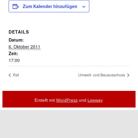
Zum Kalender hinzufügen
DETAILS
Datum:
6. Oktober 2011
Zeit:
17:00
Rat
Umwelt- und Bauausschuss
Erstellt mit
WordPress
und
Leeway
.