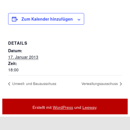
Zum Kalender hinzufügen
DETAILS
Datum:
17. Januar 2013
Zeit:
18:00
Umwelt- und Bauausschuss
Verwaltungsausschuss
Erstellt mit
WordPress
und
Leeway
.