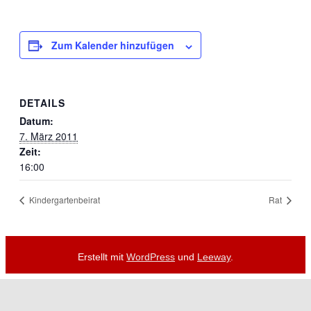
Zum Kalender hinzufügen
DETAILS
Datum:
7. März 2011
Zeit:
16:00
Kindergartenbeirat
Rat
Erstellt mit
WordPress
und
Leeway
.