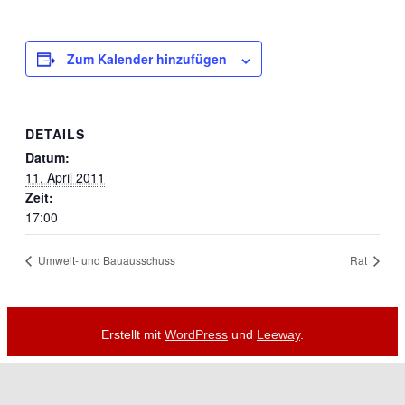
Zum Kalender hinzufügen
DETAILS
Datum:
11. April 2011
Zeit:
17:00
Umwelt- und Bauausschuss
Rat
Erstellt mit
WordPress
und
Leeway
.