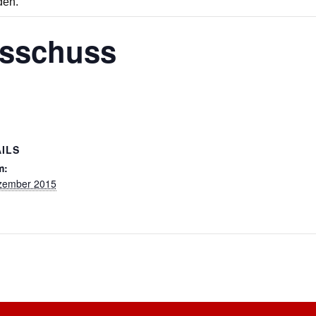
den.
usschuss
ILS
m:
zember 2015